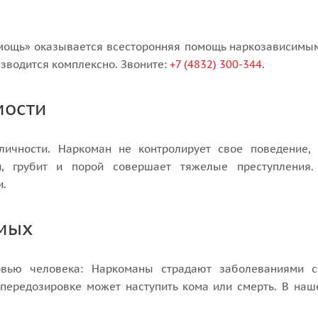
омощь» оказывается всесторонняя помощь наркозависимы
изводится комплексно. Звоните:
+7 (4832) 300-344
.
мости
личности. Наркоман не контролирует свое поведение,
й, грубит и порой совершает тяжелые преступления
и.
мых
вью человека: Наркоманы страдают заболеваниями сер
передозировке может наступить кома или смерть. В на