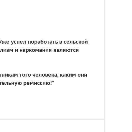
 Уже успел поработать в сельской
голизм и наркомания являются
нникам того человека, каким они
ительную ремиссию!"