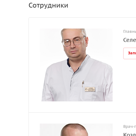
Сотрудники
Главн
Селе
Зап
Врач-
Козл