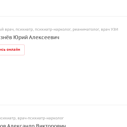
ый врач, психиатр, психиатр-нарколог, реаниматолог, врач УЗИ
знёв Юрий Алексеевич
ись онлайн
психиатр, врач-психиатр-нарколог
ов Александр Викторович